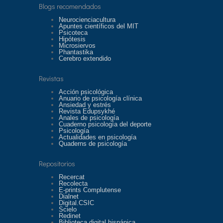
Blogs recomendados
Neurocienciacultura
Apuntes científicos del MIT
Psicoteca
Hipótesis
Microsiervos
Phantastika
Cerebro extendido
Revistas
Acción psicológica
Anuario de psicología clínica
Ansiedad y estrés
Revista Edupsykhé
Anales de psicología
Cuaderno psicología del deporte
Psicología
Actualidades en psicología
Quaderns de psicología
Repositorios
Recercat
Recolecta
E-prints Complutense
Dialnet
Digital.CSIC
Scielo
Redinet
Biblioteca digital hispánica